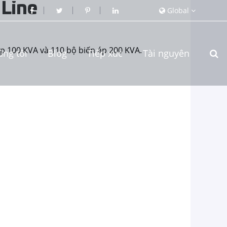
 Line
Global
p 100 KVA và 110 bộ biến áp 200 KVA.
úng tôi
Blog
Tiếp xúc
Tài nguyên