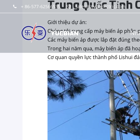
Trung Quốc Tỉnh Ch
+ 86-577-62566535
sales@zjyb-electric.com
Giới thiệu dự án:
Chúng tôi cung cấp máy biến áp phân p
Nh
Các máy biến áp được lắp đặt đúng the
Trong hai năm qua, máy biến áp đã hoạ
Cơ quan quyền lực thành phố Lishui đán